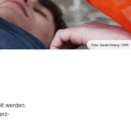
Foto: Daniel Delang / DRK
lt werden.
erz-