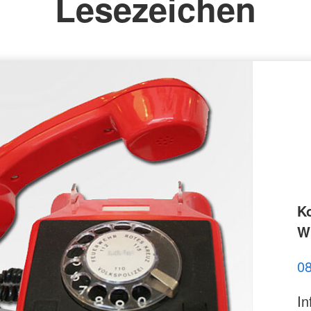
Lesezeichen
K
Wi
0
In