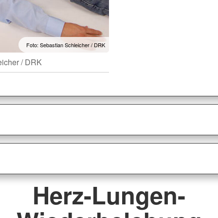
Foto: Sebastian Schleicher / DRK
eicher / DRK
Herz-Lungen-