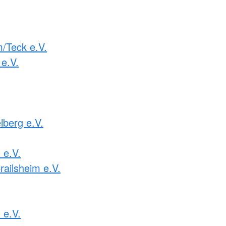
m/Teck e.V.
e.V.
lberg e.V.
e.V.
railsheim e.V.
 e.V.