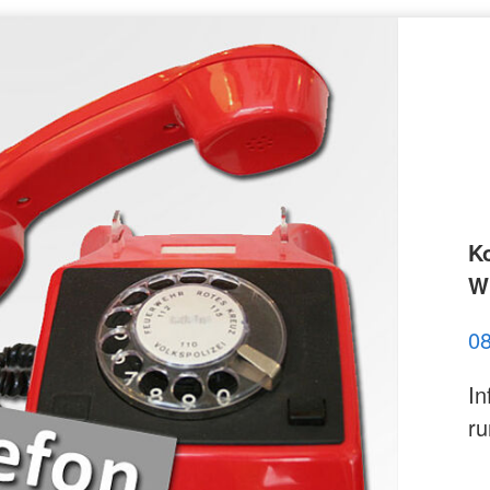
K
Wi
0
In
ru