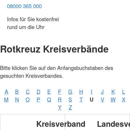
08000 365 000
Infos für Sie kostenfrei
rund um die Uhr
Rotkreuz Kreisverbände
Foto:
Bitte klicken Sie auf den Anfangsbuchstaben des
A.
Zelck /
gesuchten Kreisverbandes.
DRKS,
Karte:
©…
A
B
C
D
E
F
G
H
I
J
K
L
Foto:
A.
M
N
O
P
Q
R
S
T
U
V
W
X
Zelck /
DRK-
Y
Z
Service
GmbH
Kreisverband
Landesv