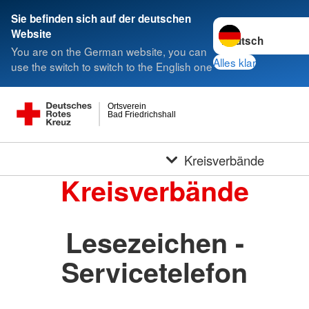
Sie befinden sich auf der deutschen
Sprache wechseln 
Website
You are on the German website, you can
Alles klar
use the switch to switch to the English one
Ortsverein
Bad Friedrichshall
Kreisverbände
Kreisverbände
Lesezeichen -
Servicetelefon