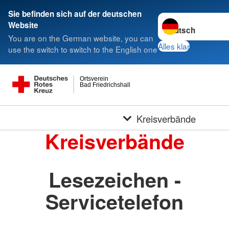
Sie befinden sich auf der deutschen
Sprache wechseln 
Website
You are on the German website, you can
Alles klar
use the switch to switch to the English one
Ortsverein
Bad Friedrichshall
Kreisverbände
Kreisverbände
Lesezeichen -
Servicetelefon