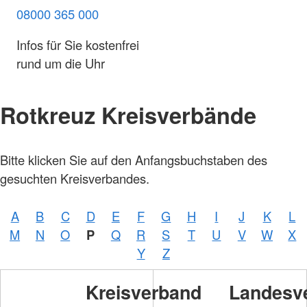
08000 365 000
Infos für Sie kostenfrei
rund um die Uhr
Rotkreuz Kreisverbände
Foto:
Bitte klicken Sie auf den Anfangsbuchstaben des
A.
Zelck /
gesuchten Kreisverbandes.
DRKS,
Karte:
©…
A
B
C
D
E
F
G
H
I
J
K
L
Foto:
A.
M
N
O
P
Q
R
S
T
U
V
W
X
Zelck /
DRK-
Y
Z
Service
GmbH
Kreisverband
Landesv