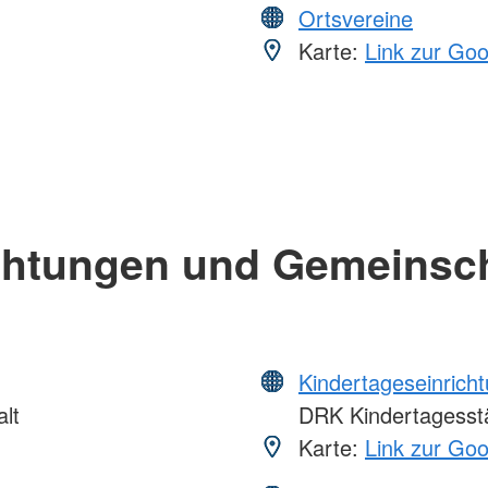
Ortsvereine
Karte:
Link zur Go
chtungen und Gemeinsc
Kindertageseinrich
lt
DRK Kindertagesstät
Karte:
Link zur Go