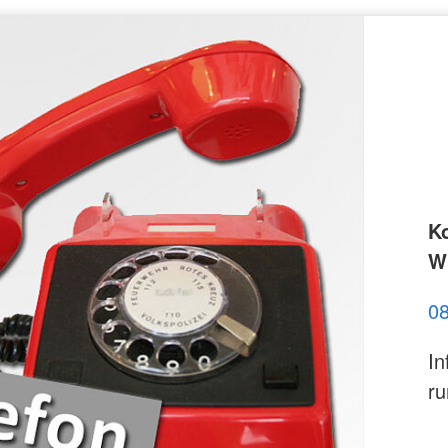
K
Wi
0
In
ru