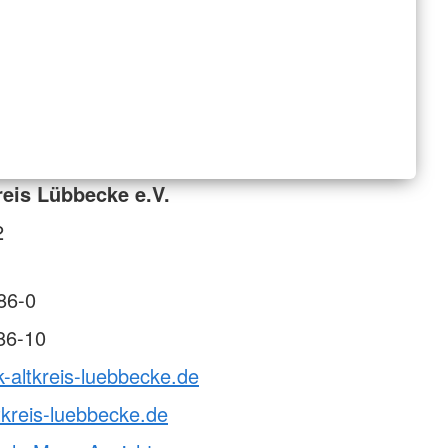
reis Lübbecke e.V.
2
86-0
86-10
k-altkreis-luebbecke.de
tkreis-luebbecke.de