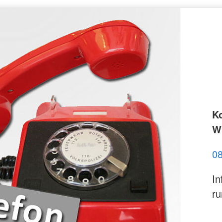
K
Wi
0
In
ru