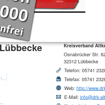
 Lübbecke
Kreisverband Altk
Osnabrücker Str. 6
32312
Lübbecke
Telefon:
05741 232
Telefax:
05741 232
Web:
http://www.dr
E-Mail:
info@drk-al