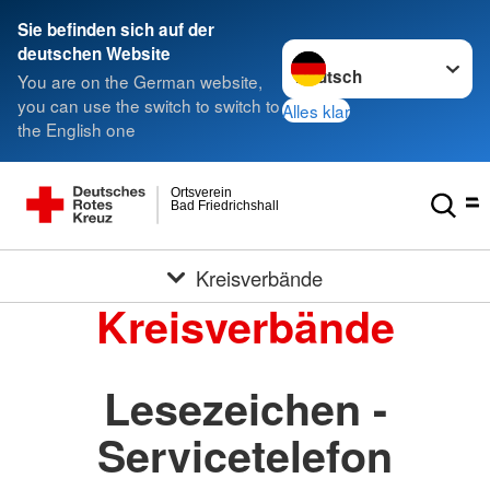
Sie befinden sich auf der
Sprache wechseln zu
deutschen Website
You are on the German website,
you can use the switch to switch to
Alles klar
the English one
Ortsverein
Bad Friedrichshall
Kreisverbände
Kreisverbände
Lesezeichen -
Servicetelefon