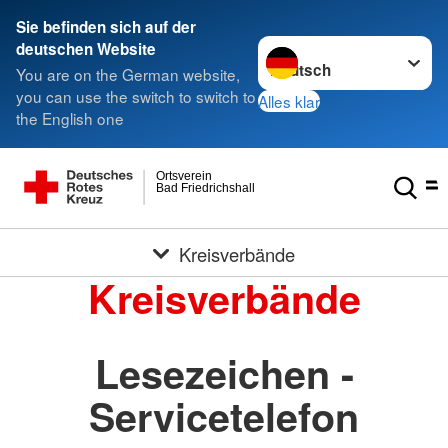
Sie befinden sich auf der
Sprache wechseln zu
deutschen Website
You are on the German website,
you can use the switch to switch to
Alles klar
the English one
Ortsverein
Bad Friedrichshall
Kreisverbände
Kreisverbände
Lesezeichen -
Servicetelefon