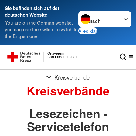
Sie befinden sich auf der
Sprache wechseln zu
deutschen Website
You are on the German website,
you can use the switch to switch to
Alles klar
the English one
Ortsverein
Bad Friedrichshall
Kreisverbände
Kreisverbände
Lesezeichen -
Servicetelefon