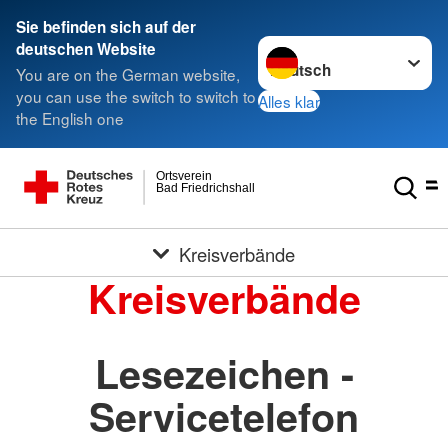
Sie befinden sich auf der
Sprache wechseln zu
deutschen Website
You are on the German website,
you can use the switch to switch to
Alles klar
the English one
Ortsverein
Bad Friedrichshall
Kreisverbände
Kreisverbände
Lesezeichen -
Servicetelefon