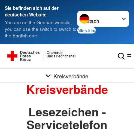
Sie befinden sich auf der
Sprache wechseln zu
deutschen Website
You are on the German website,
you can use the switch to switch to
Alles klar
the English one
Ortsverein
Bad Friedrichshall
Kreisverbände
Kreisverbände
Lesezeichen -
Servicetelefon