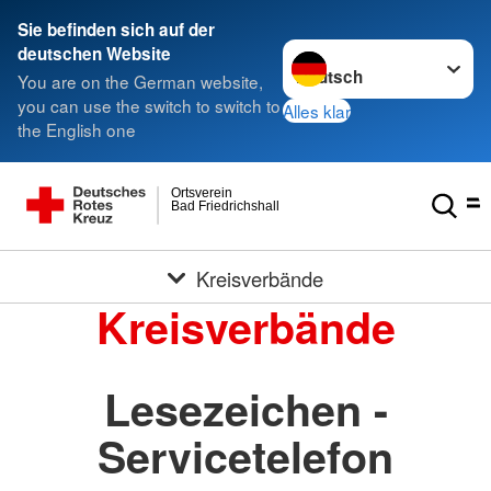
Sie befinden sich auf der
Sprache wechseln zu
deutschen Website
You are on the German website,
you can use the switch to switch to
Alles klar
the English one
Ortsverein
Bad Friedrichshall
Kreisverbände
Kreisverbände
Lesezeichen -
Servicetelefon